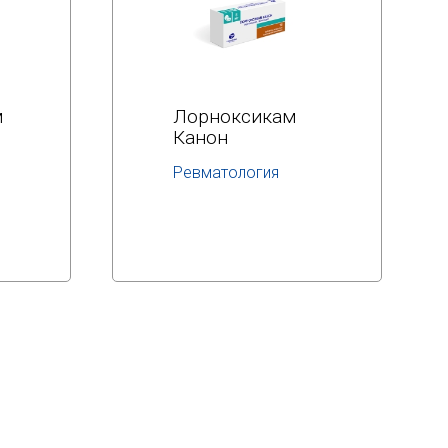
м
Лорноксикам
Канон
Ревматология
МНН:
лорноксикам
Подробнее
Дозировка:
8 мг
Отпускают по
рецепту