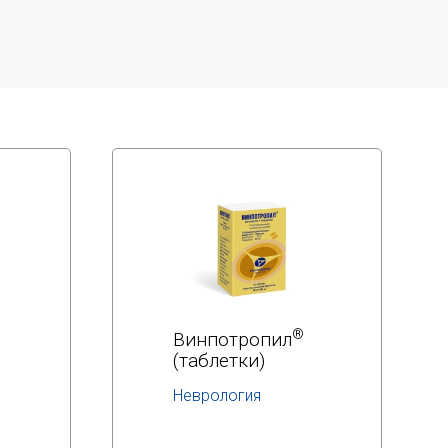
Адрес производства:
141100, Московская область, г.о.
Щёлково, г. Щёлково, ул. Заречная, д. 105
®
Винпотропил
(таблетки)
Неврология
МНН:
етам
винпоцетин+пирацетам