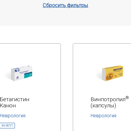
Сбросить фильтры
®
Бетагистин
Винпотропил
Канон
(капсулы)
Неврология
Неврология
МНН:
МНН:
ЖНВЛП
бетагистин
винпоцетин+пирац