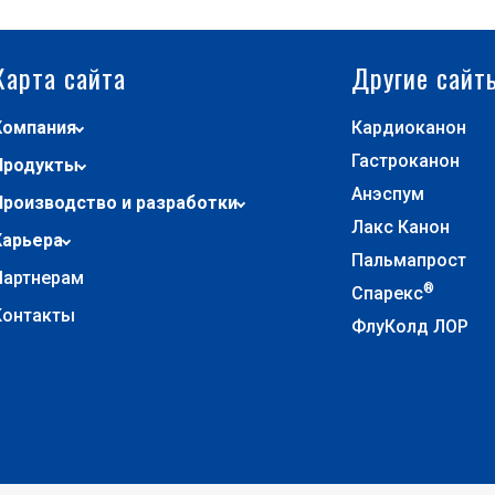
Карта сайта
Другие сайт
Компания
Кардиоканон
Гастроканон
Продукты
Анэспум
Производство и разработки
Лакс Канон
Карьера
Пальмапрост
Партнерам
®
Спарекс
Контакты
ФлуКолд ЛОР