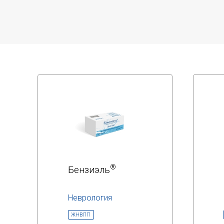
®
Бензиэль
Неврология
МНН:
ЖНВЛП
леводопа+