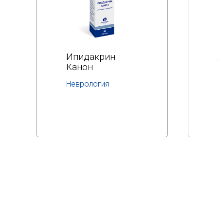
Ипидакрин
Канон
Неврология
МНН:
ипидакрин
Подробнее
Дозировка:
20 мг
Отпускают по
рецепту