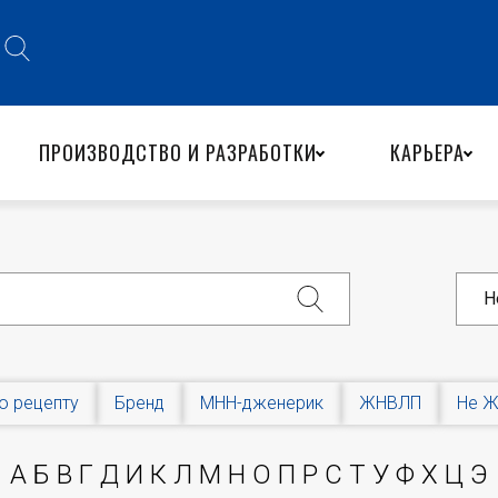
ПРОИЗВОДСТВО И РАЗРАБОТКИ
КАРЬЕРА
Н
о рецепту
Бренд
МНН-дженерик
ЖНВЛП
Не 
А
Б
В
Г
Д
И
К
Л
М
Н
О
П
Р
С
Т
У
Ф
Х
Ц
Э