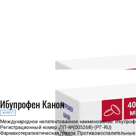
Ибупрофен Канон
ЖНВЛП
Международное непатентованное наименование:
Ибупроф
Регистрационный номер:
ЛП-№(005268)-(РГ-RU)
Фармакотерапевтическая группа:
Противовоспалительные 