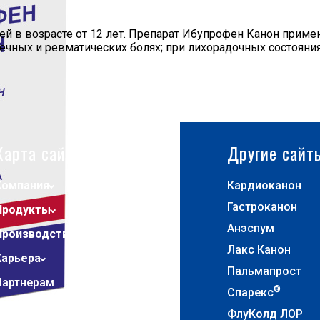
й в возрасте от 12 лет. Препарат Ибупрофен Канон примен
ечных и ревматических болях; при лихорадочных состояния
Карта сайта
Другие сайт
Компания
Кардиоканон
Гастроканон
Продукты
Анэспум
Производство и разработки
Лакс Канон
Карьера
Пальмапрост
Партнерам
®
Спарекс
Контакты
ФлуКолд ЛОР