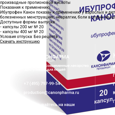
производные пропионовой кислоты
Показания к применению:
Ибупрофен Канон показан к применению у взрослых и дете
болезненных менструациях, невралгии, боли в спине, мыш
Доступные формы выпуска:
- капсулы 200 мг № 20
- капсулы 400 мг № 20
Условия отпуска:
Без рецепта
Скачать инструкцию
+7 (495) 797-99-54
production@canonpharma.ru
Подписывайтесь на наши
соцсети