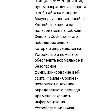
сайт (далее — Устройство)
ДОВЕРЕННОСТЯХ
путем направления запроса
с веб-сайта на интернет-
браузер, установленный на
ПРОДУКТЫ
Устройстве при входе
пользователя на веб-сайт.
КАТАЛОГ ПРОДУКТОВ
Файлы «Cookies» — это
небольшие файлы,
ФАРМАКОНАДЗОР
которые загружаются на
Устройство и помогают
обеспечить нормальное и
ПРОИЗВОДСТВО И РАЗРАБОТКИ
безопасное
функционирование веб-
ПРОИЗВОДСТВО
сайта. Файлы «Cookies»
позволяют в течение
ИССЛЕДОВАНИЯ И РАЗРАБОТКИ
определенного периода
времени сохранить
ПОЛИТИКА В ОБЛАСТИ КАЧЕСТВА
информацию на
Устройстве, включая