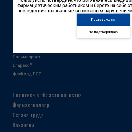
Пожалуйста, потвердите, что Вы являетесь медиц
Контакты
фармацевтическим работником и берете на себя от
последствия, вызванные возможным нарушением 
Другие сайты
Подтверждаю
Кардиоканон
Гастроканон
Не подтверждаю
Анэспум
Лакс Канон
Пальмапрост
®
Спарекс
ФлуКолд ЛОР
Политика в области качества
Фармаконадзор
Охрана труда
Вакансии