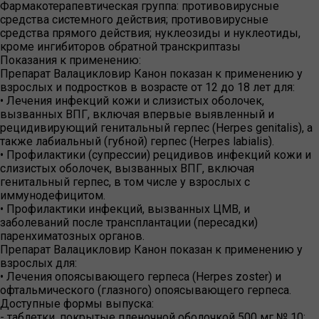
Фармакотерапевтическая группа:
противовирусные
средства системного действия; противовирусные
средства прямого действия; нуклеозиды и нуклеотиды,
кроме ингибиторов обратной транскриптазы
Показания к применению:
Препарат Валацикловир Канон показан к применению у
взрослых и подростков в возрасте от 12 до 18 лет для:
• Лечения инфекций кожи и слизистых оболочек,
вызванных ВПГ, включая впервые выявленный и
рецидивирующий генитальный герпес (Herpes genitalis), а
также лабиальный (губной) герпес (Herpes labialis).
• Профилактики (супрессии) рецидивов инфекций кожи и
слизистых оболочек, вызванных ВПГ, включая
генитальный герпес, в том числе у взрослых с
иммунодефицитом.
• Профилактики инфекций, вызванных ЦМВ, и
заболеваний после трансплантации (пересадки)
паренхиматозных органов.
Препарат Валацикловир Канон показан к применению у
взрослых для:
• Лечения опоясывающего герпеса (Herpes zoster) и
офтальмического (глазного) опоясывающего герпеса.
Доступные формы выпуска:
- таблетки, покрытые пленочной оболочкой 500 мг № 10;