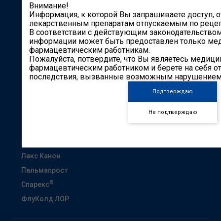
Компания
Внимание!
Информация, к которой Вы запрашиваете доступ, о
Продукты
лекарственным препаратам отпускаемым по рецеп
В соответствии с действующим законодательством
Производство и разработки
информации может быть предоставлен только ме
Карьера
фармацевтическим работникам.
Пожалуйста, потвердите, что Вы являетесь медиц
Партнерам
фармацевтическим работником и берете на себя от
последствия, вызванные возможным нарушением 
Контакты
Подтверждаю
Другие сайты
Не подтверждаю
Кардиоканон
Гастроканон
Анэспум
Лакс Канон
Пальмапрост
®
Спарекс
ФлуКолд ЛОР