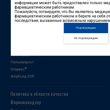
Карьера
информации может быть предоставлен только ме
фармацевтическим работникам.
Партнерам
Пожалуйста, потвердите, что Вы являетесь медиц
фармацевтическим работником и берете на себя от
Контакты
последствия, вызванные возможным нарушением 
Другие сайты
Подтверждаю
Кардиоканон
Не подтверждаю
Гастроканон
Анэспум
Лакс Канон
Пальмапрост
®
Спарекс
ФлуКолд ЛОР
Политика в области качества
Фармаконадзор