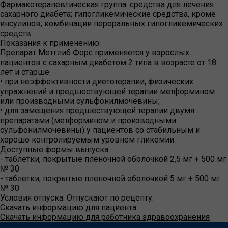
Фармакотерапевтическая группа:
средства для лечения
сахарного диабета; гипогликемические средства, кроме
инсулинов; комбинации пероральных гипогликемических
средств
Показания к применению:
Препарат Метглиб Форс применяется у взрослых
пациентов с сахарным диабетом 2 типа в возрасте от 18
лет и старше:
• при неэффективности диетотерапии, физических
упражнений и предшествующей терапии метформином
или производными сульфонилмочевины;
• для замещения предшествующей терапии двумя
препаратами (метформином и производными
сульфонилмочевины) у пациентов со стабильным и
хорошо контролируемым уровнем гликемии.
Доступные формы выпуска:
- таблетки, покрытые пленочной оболочкой 2,5 мг + 500 мг
№ 30
- таблетки, покрытые пленочной оболочкой 5 мг + 500 мг
№ 30
Условия отпуска:
Отпускают по рецепту.
Скачать информацию для пациента
Скачать информацию для работника здравоохранения