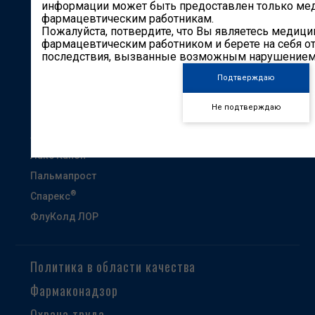
Карьера
информации может быть предоставлен только ме
фармацевтическим работникам.
Партнерам
Пожалуйста, потвердите, что Вы являетесь медиц
фармацевтическим работником и берете на себя от
Контакты
последствия, вызванные возможным нарушением 
Другие сайты
Подтверждаю
Кардиоканон
Не подтверждаю
Гастроканон
Анэспум
Лакс Канон
Пальмапрост
®
Спарекс
ФлуКолд ЛОР
Политика в области качества
Фармаконадзор
Охрана труда