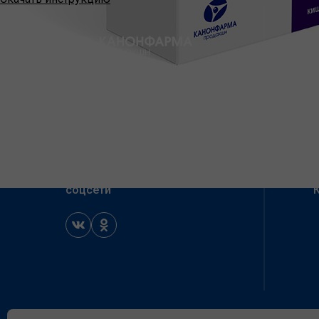
+7 (495) 797-99-54
production@canonpharma.ru
Подписывайтесь на наши
соцсети