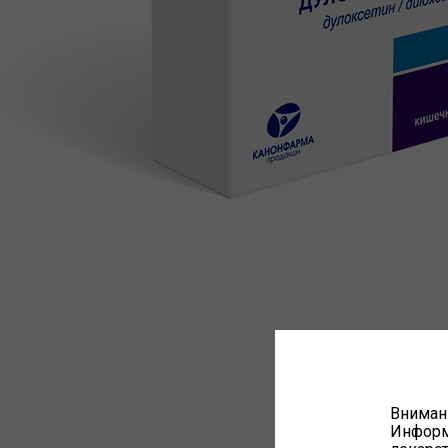
Вниман
Информа