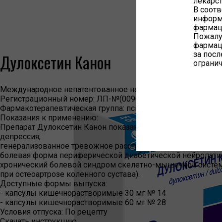
лекарс
В соотв
информ
фармац
Пожалуй
фармац
за пос
Дулоксетин Канон
огранич
Международное непатентованное наименование:
Дулоксе
Регистрационный номер:
ЛП-№(009077)-(РГ-RU)
Фармакотерапевтическая группа:
психоаналептики; антиде
Показания к применению:
Препарат Дулоксетин Канон показан к применению у взр
депрессия;
генерализованное тревожное расстройство;
болевая форма периферической диабетической нейропати
хронический болевой синдром скелетно-мышечной системы
при остеоартрозе коленного сустава).
Доступные формы выпуска:
- капсулы кишечнорастворимые 30 мг № 14
- капсулы кишечнорастворимые 60 мг № 28
Условия отпуска:
По рецепту
Скачать инструкцию