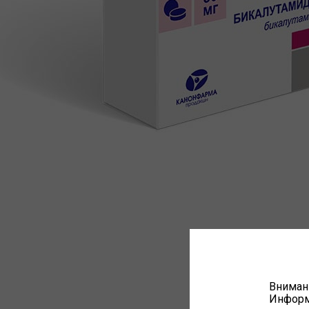
Вниман
Информа