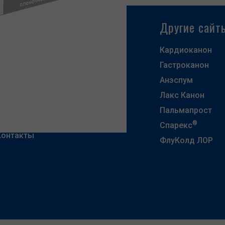
Карта сайта
Другие сайт
Компания
Кардиоканон
Гастроканон
Продукты
Анэспум
Производство и разработки
Лакс Канон
Карьера
Пальмапрост
Партнерам
®
Спарекс
Контакты
ФлуКолд ЛОР