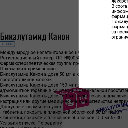
лекарс
В соотв
информ
фармац
Пожалуй
фармац
за пос
Бикалутамид Канон
огранич
ЖНВЛП
Международное непатентованное наименование:
Бикалут
Регистрационный номер:
ЛП-№(005864)-(РГ-RU)
Фармакотерапевтическая группа:
противоопухолевые горм
Показания к применению:
Бикалутамид Канон в дозе 50 мг в комбинации с аналогом
предстательной железы
Бикалутамид Канон в дозе 150 мг показан для лечения мес
адъювантной терапии в сочетании с радикальной простатэ
Бикалутамид Канон в дозе 150 мг также показан для лече
кастрация или другие медицинские вмешательства непр
Доступные формы выпуска:
- таблетки, покрытые пленочной оболочкой 50 мг № 30
- таблетки, покрытые пленочной оболочкой 150 мг № 30
Условия отпуска:
По рецепту