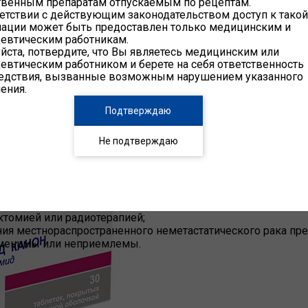
твенным препаратам отпускаемым по рецептам.
етствии с действующим законодательством доступ к такой
ации может быть предоставлен только медицинским и
евтическим работникам.
ста, потвердите, что Вы являетесь медицинским или
евтическим работником и берете на себя ответственность
ледствия, вызванные возможным нарушением указанного
ения.
Подтверждаю
амид
Не подтверждаю
ональные препараты и антагонисты гормонов; антагонисты
 гонадотропин-рилизинг- гормона (ГнРГ) или хирургическо
тнораспространенного рака предстательной железы (T3-T4, 
ктомией или радиотерапией;
ния местнораспространенного неметастатического рака пре
именимы или неприемлемы.