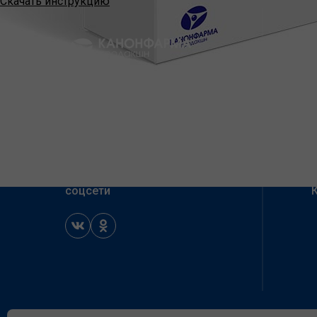
Скачать инструкцию
+7 (495) 797-99-54
production@canonpharma.ru
Подписывайтесь на наши
соцсети