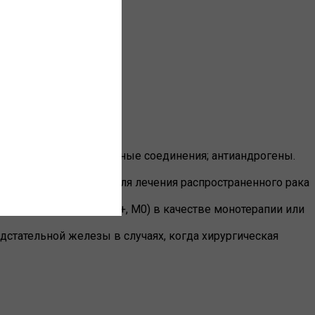
 гормонов и родственные соединения; антиандрогены.
й кастрацией показан для лечения распространенного рака
любая N, М0, Т1-Т2, N+, M0) в качестве монотерапии или
дстательной железы в случаях, когда хирургическая