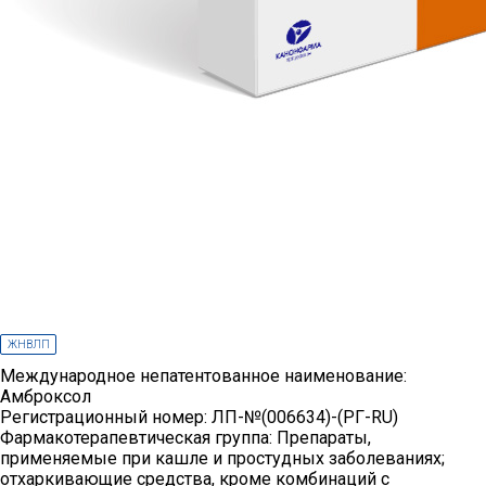
ДОВЕРЕННОСТЯХ
ПРОДУКТЫ
КАТАЛОГ ПРОДУКТОВ
ФАРМАКОНАДЗОР
ПРОИЗВОДСТВО И РАЗРАБОТКИ
ПРОИЗВОДСТВО
ЖНВЛП
Международное непатентованное наименование:
ИССЛЕДОВАНИЯ И РАЗРАБОТКИ
Амброксол
Регистрационный номер:
ЛП-№(006634)-(РГ-RU)
ПОЛИТИКА В ОБЛАСТИ КАЧЕСТВА
Фармакотерапевтическая группа:
Препараты,
применяемые при кашле и простудных заболеваниях;
отхаркивающие средства, кроме комбинаций с