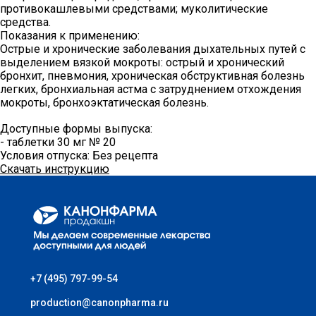
противокашлевыми средствами; муколитические
КАРЬЕРА
средства.
Показания к применению:
Острые и хронические заболевания дыхательных путей с
СОЦИАЛЬНЫЕ ГАРАНТИИ
выделением вязкой мокроты: острый и хронический
бронхит, пневмония, хроническая обструктивная болезнь
УСЛОВИЯ
легких, бронхиальная астма с затруднением отхождения
мокроты, бронхоэктатическая болезнь.
РАЗВИТИЕ
Доступные формы выпуска:
ПООЩРЕНИЯ
- таблетки 30 мг № 20
Условия отпуска:
Без рецепта
ПРАКТИКА
Скачать инструкцию
ВАКАНСИИ
ПАРТНЕРАМ
+7 (495) 797-99-54
КОНТАКТЫ
production@canonpharma.ru