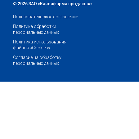
© 2026 ЗАО «Канонфарма продакшн»
Пользовательское соглашение
Политика обработки
персональных данных
Политика использования
файлов «Cookies»
Согласие на обработку
персональных данных
Связаться с нами
Наш адрес:
+7 (495) 797-99-54
Офис в Москве