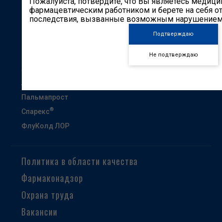
Пожалуйста, потвердите, что Вы являетесь медиц
Контакты
фармацевтическим работником и берете на себя от
последствия, вызванные возможным нарушением 
Другие сайты
Подтверждаю
Кардиоканон
Гастроканон
Не подтверждаю
Анэспум
Лакс Канон
Пальмапрост
®
Спарекс
ФлуКолд ЛОР
Политика в области качества
Фармаконадзор
Охрана труда
Вакансии