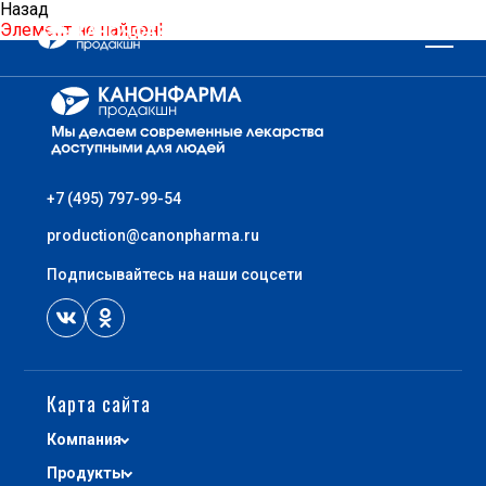
Назад
Элемент не найден!
+7 (495) 797-99-54
КОМПАНИЯ
production@canonpharma.ru
Подписывайтесь на наши соцсети
О КОМПАНИИ
ПРЕСС-ЦЕНТР
НАША ИСТОРИЯ
Карта сайта
ЛИЦЕНЗИИ И СЕРТИФИКАТЫ
Компания
ИНФОРМАЦИЯ ОБ ОТОЗВАННЫХ
Продукты