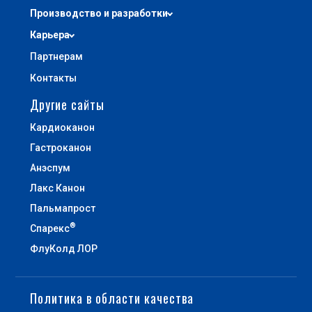
ДОВЕРЕННОСТЯХ
Производство и разработки
Карьера
ПРОДУКТЫ
Партнерам
Контакты
КАТАЛОГ ПРОДУКТОВ
Другие сайты
ФАРМАКОНАДЗОР
Кардиоканон
Гастроканон
Анэспум
ПРОИЗВОДСТВО И РАЗРАБОТКИ
Лакс Канон
Пальмапрост
ПРОИЗВОДСТВО
®
Спарекс
ИССЛЕДОВАНИЯ И РАЗРАБОТКИ
ФлуКолд ЛОР
ПОЛИТИКА В ОБЛАСТИ КАЧЕСТВА
Политика в области качества