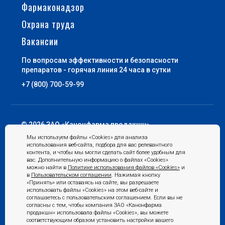
Фармаконадзор
КАРЬЕРА
Охрана труда
СОЦИАЛЬНЫЕ ГАРАНТИИ
Вакансии
УСЛОВИЯ
По вопросам эффективности и безопасности
препаратов - горячая линия 24 часа в сутки
РАЗВИТИЕ
+7 (800) 700-59-99
ПООЩРЕНИЯ
ПРАКТИКА
© 2026 ЗАО «Канонфарма продакшн»
Мы используем файлы «Cookies» для анализа
ВАКАНСИИ
Пользовательское соглашение
использования веб-сайта, подбора для вас релевантного
контента, и чтобы мы могли сделать сайт более удобным для
вас. Дополнительную информацию о файлах «Cookies»
Политика обработки
можно найти в
Политике использования файлов «Cookies»
и
персональных данных
ПАРТНЕРАМ
в
Пользовательском соглашении
. Нажимая кнопку
«Принять» или оставаясь на сайте, вы разрешаете
Политика использования
использовать файлы «Cookies» на этом веб-сайте и
файлов «Cookies»
соглашаетесь с пользовательским соглашением. Если вы не
согласны с тем, чтобы компания ЗАО «Канонфарма
КОНТАКТЫ
Согласие на обработку
продакшн» использовала файлы «Cookies», вы можете
персональных данных
соответствующим образом установить настройки вашего