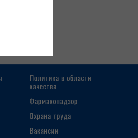
ы
Политика в области
качества
Фармаконадзор
Охрана труда
Вакансии