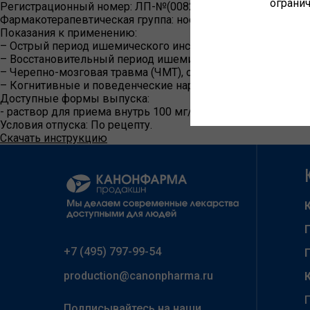
огранич
Регистрационный номер:
ЛП-№(008256)-(РГ-RU)
Фармакотерапевтическая группа:
ноотропное средство
Показания к применению:
– Острый период ишемического инсульта (в составе компл
– Восстановительный период ишемического и геморрагиче
– Черепно-мозговая травма (ЧМТ), острый (в составе ком
– Когнитивные и поведенческие нарушения при дегенерат
Доступные формы выпуска:
- раствор для приема внутрь 100 мг/мл 10 мл - пакеты № 
Условия отпуска:
По рецепту.
Скачать инструкцию
+7 (495) 797-99-54
production@canonpharma.ru
Подписывайтесь на наши