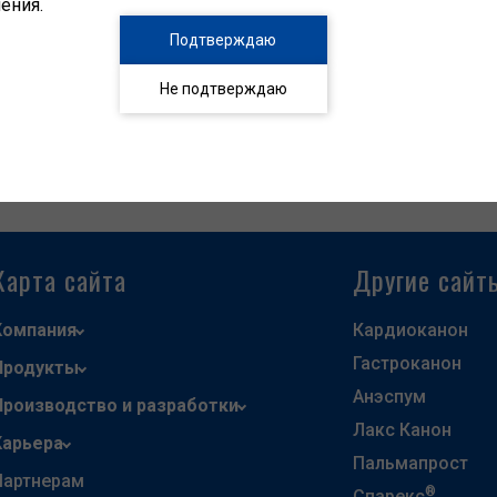
ения.
Подтверждаю
ексной терапии).
Не подтверждаю
ского инсультов.
плексной терапии) и восстановительный период.
ивных и сосудистых заболеваниях головного мозга.
10
Карта сайта
Другие сайт
Компания
Кардиоканон
Гастроканон
Продукты
Анэспум
Производство и разработки
Лакс Канон
Карьера
Пальмапрост
Партнерам
®
Спарекс